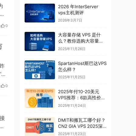
为
2026 年InterServer
vps主机测评
峰
2026年3月7日
0
大容量存储 VPS 是什
么？教你选购大容量存
万
储 VPS
2025年11月26日
SpartanHost斯巴达VPS
炸
怎么样？
“失
2025年11月25日
0
2025年付10-20美元
VPS推荐：6款高性价比
美国VPS
2025年11月24日
接
DMIT和搬瓦工哪个好？
结
CN2 GIA VPS 2025深
度对比
2025年11月23日