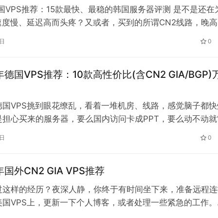
韩国VPS推荐：15款最快、最稳的韩国服务器评测 是不是还在
速度慢、延迟高而头疼？又或者，买到的所谓CN2线路，晚高
得厉害，看视频都费劲？别担心，这…
5日
0
年德国VPS推荐：10款高性价比(含CN2 GIA/BGP)
德国VPS挑到眼花缭乱，看着一堆机房、线路，感觉脑子都快
是担心买来的服务器，要么国内访问卡成PPT，要么动不动就
站比取经还难？ 别慌，这篇评测就是你…
2日
0
年国外CN2 GIA VPS推荐
过这样的经历？夜深人静，你终于有时间坐下来，准备远程连
美国VPS上，更新一下个人博客，或者处理一些紧急的工作。
H终端里的每一个字符，都像是经历了长途跋涉…