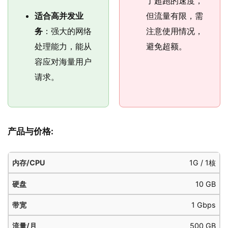
了超跑的速度，
适合高并发业
但流量有限，需
务
：强大的网络
注意使用情况，
处理能力，能从
避免超额。
容应对海量用户
请求。
产品与价格:
参
1G / 1核
流
考
内
硬
带
10 GB
量/
月
存/CPU
盘
宽
月
费
1 Gbps
($)
500 GB