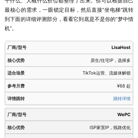
干什么、大概什么价位都整理了出来。你可以根据自己
最核心的需求，一眼锁定目标，然后直接“坐电梯”跳转
到下面的详细评测部分，看看它到底是不是你的“梦中情
机”。
厂
核
适
参
详
LisaHost
商/
心
合
考
情
原生/住宅IP，选择多
型
优
场
月
跳
号
势
景
费
转
TikTok运营、流媒体解锁
¥68 起
跳转详情
WePC
ISP家宽IP，线路优化