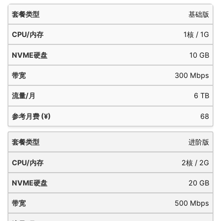
参
基础版
套
流
考
餐
CPU/
NVMe
带
1核 / 1G
量/
月
类
内存
硬盘
宽
月
费
10 GB
型
(¥)
300 Mbps
6 TB
68
进阶版
2核 / 2G
20 GB
500 Mbps