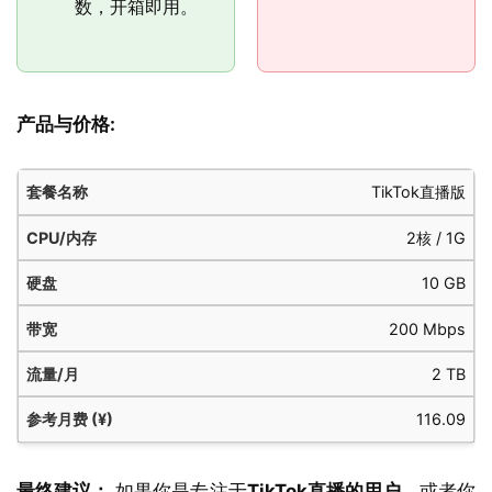
数，开箱即用。
产品与价格:
参
TikTok直播版
套
流
考
餐
CPU/
硬
带
2核 / 1G
量/
月
名
内存
盘
宽
月
费
10 GB
称
(¥)
200 Mbps
2 TB
116.09
最终建议：
如果你是专注于
TikTok直播的用户
，或者你